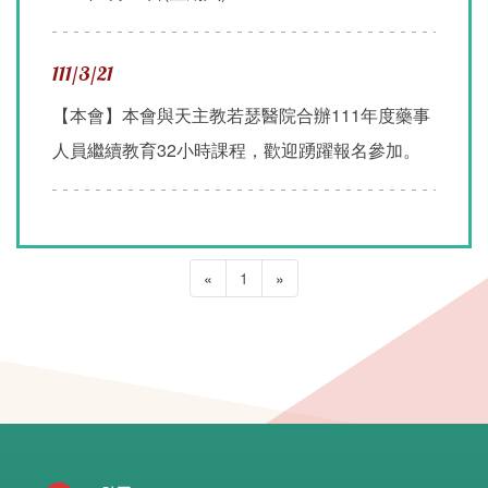
111/3/21
【本會】本會與天主教若瑟醫院合辦111年度藥事
人員繼續教育32小時課程，歡迎踴躍報名參加。
«
1
»